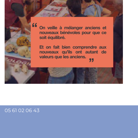
Ligue
de l'
enseignement
de l'
Ariège
13 rue Lieutenant Paul Delpech - 09000 FOIX
05 61 02 06 43